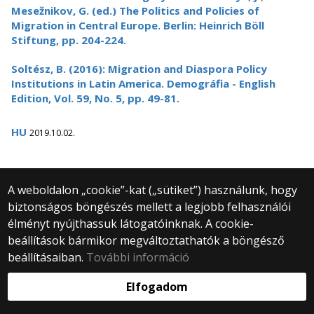
Mesežnikov, G. (ed.) The Politics and Policies of
Migration in Central Europe. Berlin: Heinrich Böll
Stiftung, pp. 204-224.
Soltész, B. (2016): Migration and Diaspora Policy
Institutions in Latin America. Demográfia - English
Edition, Vol. 59, No. 5, pp. 49-81.
HU
2019.10.02.
A weboldalon „cookie”-kat („sütiket”) használunk, hogy
biztonságos böngészés mellett a legjobb felhasználói
© 2025 Eötvös Loránd Tudományegyetem
élményt nyújthassuk látogatóinknak. A cookie-
Minden jog fenntartva.
beállítások bármikor megváltoztathatók a böngésző
1053 Budapest, Egyetem tér 1–3.
Központi telefonszám: +36 1 411 6500
beállításaiban.
További információ
Webfejlesztés:
Elfogadom